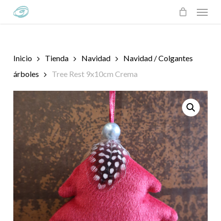
Skip
Menu
to
main
content
Inicio
Tienda
Navidad
Navidad / Colgantes
árboles
Tree Rest 9x10cm Crema