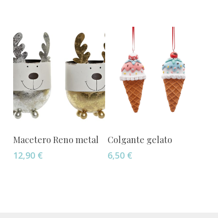
Añadir Al Carrito
Añadir Al Carrito
Macetero Reno metal
Colgante gelato
12,90
€
6,50
€