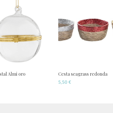
Añadir Al Carrito
Añadir Al Carrito
stal Almi oro
Cesta seagrass redonda
5,50
€