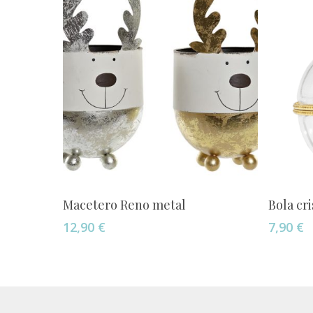
Añadir Al Carrito
Macetero Reno metal
Bola cri
12,90
€
7,90
€