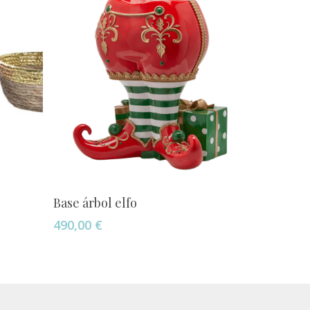
Añadir Al Carrito
Base árbol elfo
490,00
€