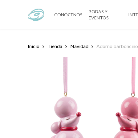
Skip
to
BODAS Y
CONÓCENOS
INT
EVENTOS
main
content
Inicio
Tienda
Navidad
Adorno barboncino