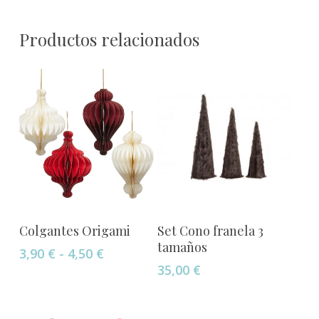
Productos relacionados
Este
Seleccionar Opciones
Añadir Al Carrito
Colgantes Origami
Set Cono franela 3
producto
tamaños
Rango
3,90
€
-
4,50
€
tiene
de
35,00
€
múltiples
precios:
variantes.
desde
Las
3,90 €