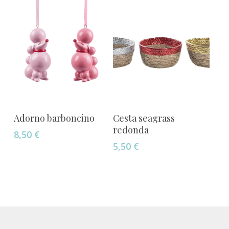
opciones
hasta
4,50 €
se
pueden
elegir
en
la
página
de
producto
Añadir Al Carrito
Añadir Al Carrito
Adorno barboncino
Cesta seagrass
redonda
8,50
€
5,50
€