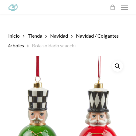
Skip
Menu
to
main
content
Inicio
Tienda
Navidad
Navidad / Colgantes
árboles
Bola soldado scacchi