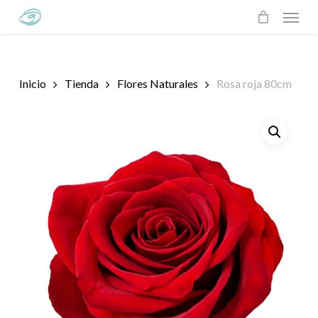
Skip
Menu
to
main
content
Inicio
Tienda
Flores Naturales
Rosa roja 80cm