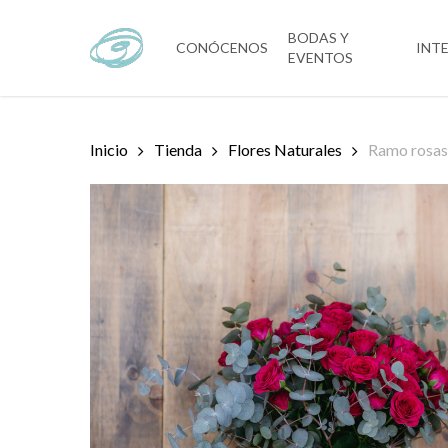
Skip
to
BODAS Y
CONÓCENOS
INT
EVENTOS
main
content
Inicio
Tienda
Flores Naturales
Ramo rosas 