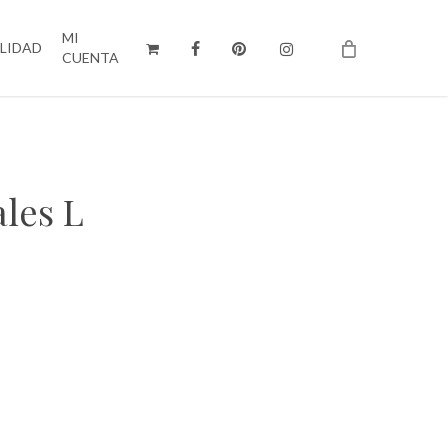
MI
ILIDAD
CUENTA
les L
o
s:
 €
 €