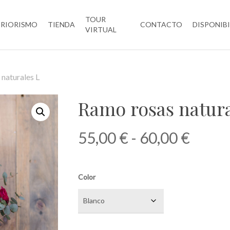
TOUR
ERIORISMO
TIENDA
CONTACTO
DISPONIB
VIRTUAL
naturales L
Ramo rosas natura
Rang
55,00
€
-
60,00
€
de
precio
Color
desde
55,00
hasta
60,00