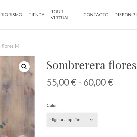
TOUR
ERIORISMO
TIENDA
CONTACTO
DISPONIB
VIRTUAL
 flores M
Sombrerera flore
Rang
55,00
€
-
60,00
€
de
precio
Color
desde
55,00
hasta
60,00