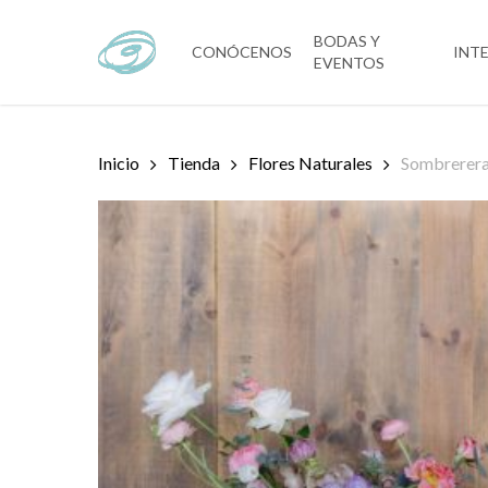
Skip
to
BODAS Y
CONÓCENOS
INT
EVENTOS
main
content
Inicio
Tienda
Flores Naturales
Sombrerera