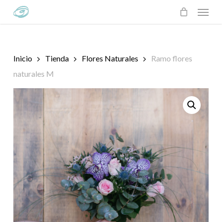
Skip
Menu
to
main
content
Inicio
Tienda
Flores Naturales
Ramo flores
naturales M