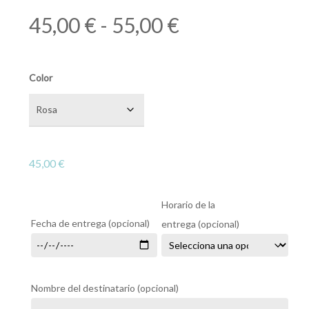
Rango
45,00
€
-
55,00
€
de
precios:
Color
desde
45,00 €
hasta
55,00 €
45,00
€
Horario de la
Fecha de entrega
(opcional)
entrega
(opcional)
Nombre del destinatario
(opcional)