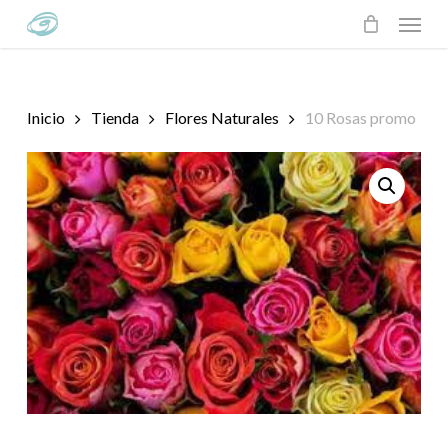
Skip
Menu
to
main
content
Inicio
Tienda
Flores Naturales
10 Rosas promo