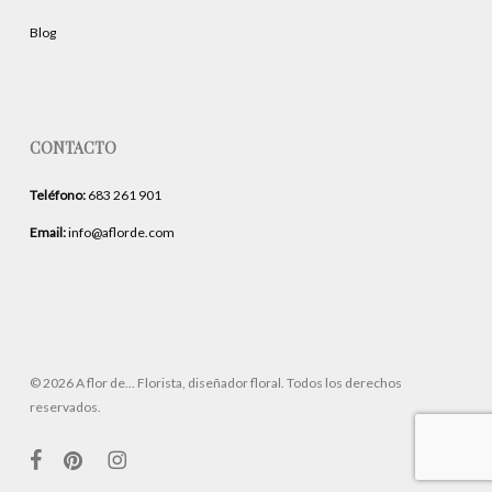
Blog
CONTACTO
Teléfono:
683 261 901
Email:
info@aflorde.com
© 2026 A flor de... Florista, diseñador floral. Todos los derechos
reservados.
facebook
pinterest
instagram