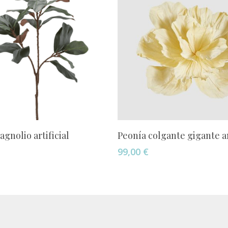
Añadir Al Carrito
Añadir Al Carrito
gnolio artificial
Peonía colgante gigante a
99,00
€