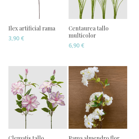
Añadir Al Carrito
Añadir Al Carrito
Ilex artificial rama
Centaurea tallo
multicolor
3,90
€
6,90
€
Añadir Al Carrito
Añadir Al Carrito
Clematis tallo
Rama almendro flor