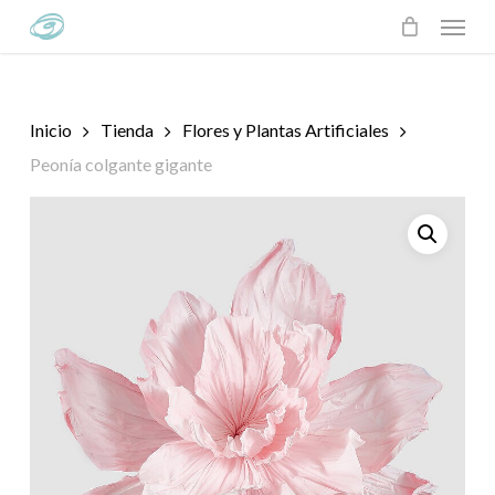
Skip
Menu
to
main
content
Inicio
Tienda
Flores y Plantas Artificiales
Peonía colgante gigante