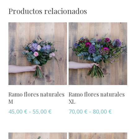
Productos relacionados
Este
Este
Seleccionar Opciones
Seleccionar Opciones
Ramo flores naturales
Ramo flores naturales
producto
producto
M
XL
tiene
tiene
Rango
Rango
45,00
€
-
55,00
€
70,00
€
-
80,00
€
múltiples
múltiples
de
de
variantes.
variantes.
precios:
precios:
Las
Las
desde
desde
opciones
opciones
45,00 €
70,00 €