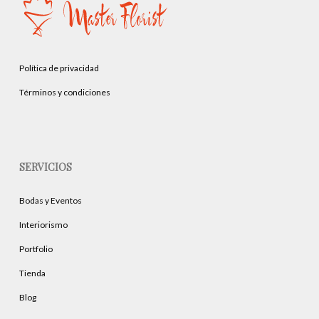
en
la
la
página
página
de
de
producto
Política de privacidad
producto
Términos y condiciones
SERVICIOS
Bodas y Eventos
Interiorismo
Portfolio
Tienda
Blog