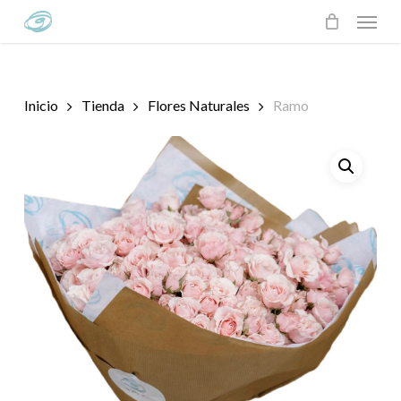
Skip
Menu
to
main
content
Inicio
Tienda
Flores Naturales
Ramo