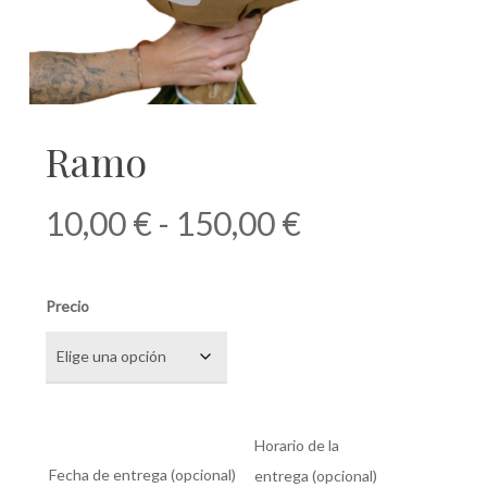
Ramo
Rango
10,00
€
-
150,00
€
de
precios:
Precio
desde
10,00 €
hasta
150,00 €
Horario de la
Fecha de entrega
(opcional)
entrega
(opcional)