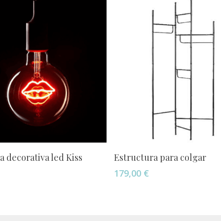
Añadir Al Carrito
Añadir Al Carrito
a decorativa led Kiss
Estructura para colgar
179,00
€