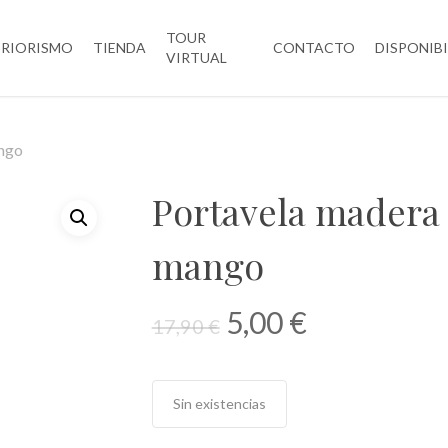
TOUR
ERIORISMO
TIENDA
CONTACTO
DISPONIB
VIRTUAL
ngo
Portavela madera
mango
El
El
5,00
€
17,90
€
precio
precio
original
actual
era:
es:
Sin existencias
17,90 €.
5,00 €.