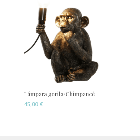
Añadir Al Carrito
Lámpara gorila/Chimpancé
45,00
€