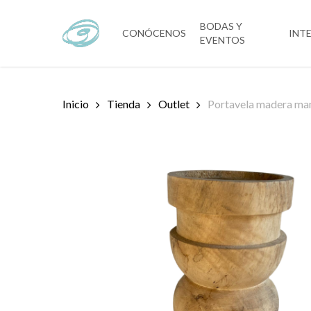
Skip
to
BODAS Y
CONÓCENOS
INT
EVENTOS
main
content
Inicio
Tienda
Outlet
Portavela madera ma