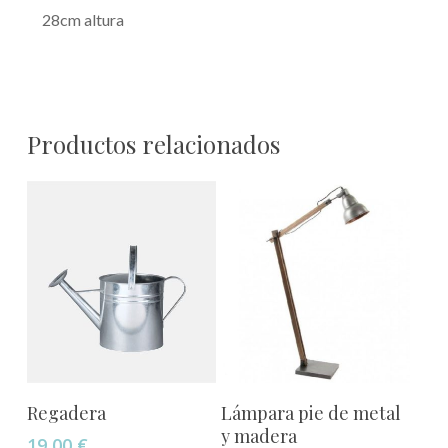
28cm altura
Productos relacionados
Añadir Al Carrito
Añadir Al Carrito
Regadera
Lámpara pie de metal
y madera
19,00
€