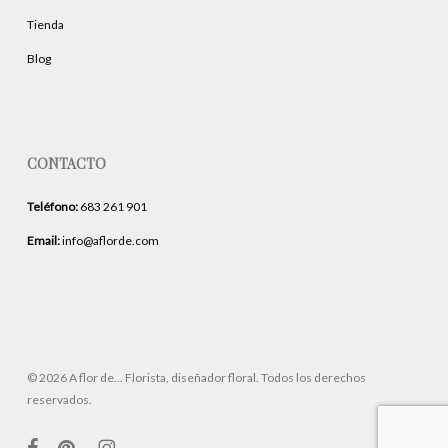
Tienda
Blog
CONTACTO
Teléfono:
683 261 901
Email:
info@aflorde.com
© 2026 A flor de... Florista, diseñador floral. Todos los derechos
reservados.
facebook
pinterest
instagram