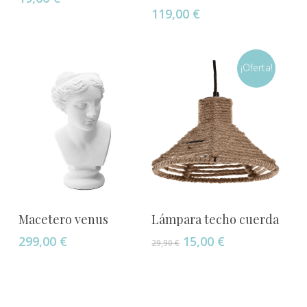
119,00
€
¡Oferta!
Añadir Al Carrito
Añadir Al Carrito
Macetero venus
Lámpara techo cuerda
El
El
299,00
€
15,00
€
29,90
€
precio
precio
original
actual
era:
es:
29,90 €.
15,00 €.