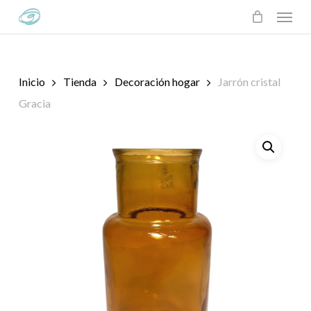
Skip
Menu
to
main
content
Inicio
Tienda
Decoración hogar
Jarrón cristal
Gracia