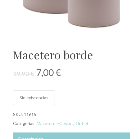
Macetero borde
El
El
7,00
€
19,90
€
precio
precio
original
actual
era:
es:
Sin existencias
19,90 €.
7,00 €.
SKU:
11615
Categorías:
Maceteros/Cestos
,
Outlet
Descripción