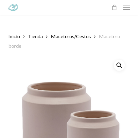
Skip
Menu
to
main
content
Inicio
Tienda
Maceteros/Cestos
Macetero
borde