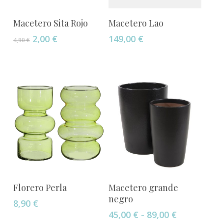
Este
Añadir Al Carrito
Seleccionar Opciones
Macetero Sita Rojo
Macetero Lao
producto
El
El
2,00
€
149,00
€
tiene
4,90
€
precio
precio
múltiples
original
actual
variantes.
era:
es:
Las
4,90 €.
2,00 €.
opciones
se
pueden
elegir
en
la
página
Este
de
Añadir Al Carrito
Seleccionar Opciones
Florero Perla
Macetero grande
producto
producto
negro
8,90
€
tiene
Rango
45,00
€
-
89,00
€
múltiples