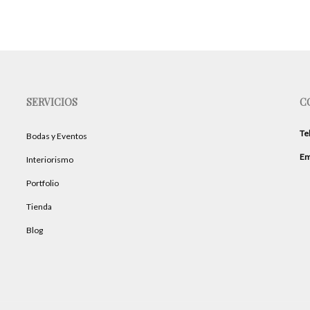
precios:
variantes.
desde
Las
39,00 €
opciones
hasta
49,00 €
se
pueden
SERVICIOS
C
elegir
en
Te
Bodas y Eventos
la
página
Em
Interiorismo
de
Portfolio
producto
Tienda
Blog