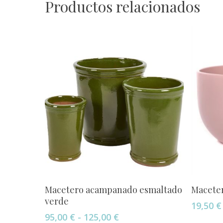
Productos relacionados
Este
Seleccionar Opciones
Macetero acampanado esmaltado
Maceter
producto
verde
19,50
€
tiene
Rango
95,00
€
-
125,00
€
múltiples