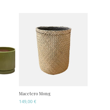
Este
Seleccionar Opciones
Macetero Mong
producto
149,00
€
tiene
múltiples