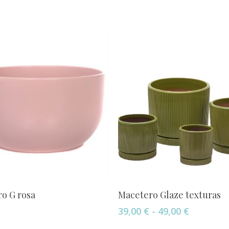
Este
Añadir Al Carrito
Seleccionar Opciones
o G rosa
Macetero Glaze texturas
producto
Rango
39,00
€
-
49,00
€
tiene
de
múltiples