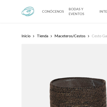
Skip
to
BODAS Y
CONÓCENOS
INT
EVENTOS
main
content
Inicio
Tienda
Maceteros/Cestos
Cesto G