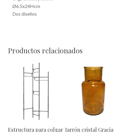
Ø6.5x24Hcm
Dos diseños
Productos relacionados
Este
Añadir Al Carrito
Seleccionar Opciones
Estructura para colgar
Jarrón cristal Gracia
producto