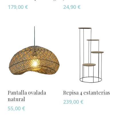
179,00
€
24,90
€
tiene
múltiples
variantes.
Las
opciones
se
pueden
elegir
en
la
página
de
Añadir Al Carrito
Añadir Al Carrito
Pantalla ovalada
Repisa 4 estanterías
producto
natural
239,00
€
55,00
€