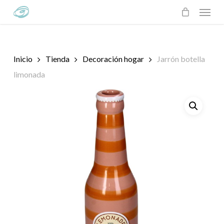
Skip
Menu
to
main
content
Inicio
Tienda
Decoración hogar
Jarrón botella
limonada