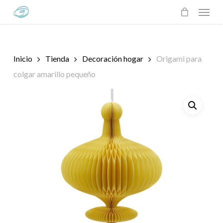
Skip
Menu
to
main
content
Inicio
Tienda
Decoración hogar
Origami para
colgar amarillo pequeño