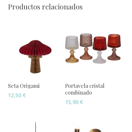
Productos relacionados
Este
Seleccionar Opciones
Añadir Al Carrito
Seta Origami
Portavela cristal
producto
combinado
12,50
€
tiene
15,90
€
múltiples
variantes.
Las
opciones