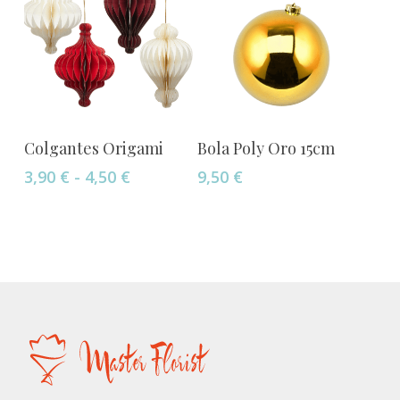
Este
Seleccionar Opciones
Añadir Al Carrito
Colgantes Origami
Bola Poly Oro 15cm
producto
Rango
3,90
€
-
4,50
€
9,50
€
tiene
de
múltiples
precios:
variantes.
desde
Las
3,90 €
opciones
hasta
4,50 €
se
pueden
elegir
en
la