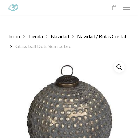
Skip
Menu
to
main
content
Inicio
Tienda
Navidad
Navidad / Bolas Cristal
Glass ball Dots 8cm cobre