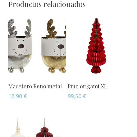
Productos relacionados
Añadir Al Carrito
Añadir Al Carrito
Macetero Reno metal
Pino origami XL
12,90
€
99,50
€