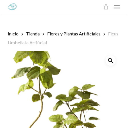
Skip
Menu
to
main
content
Inicio
Tienda
Flores y Plantas Artificiales
Ficus
Umbellata Artificial