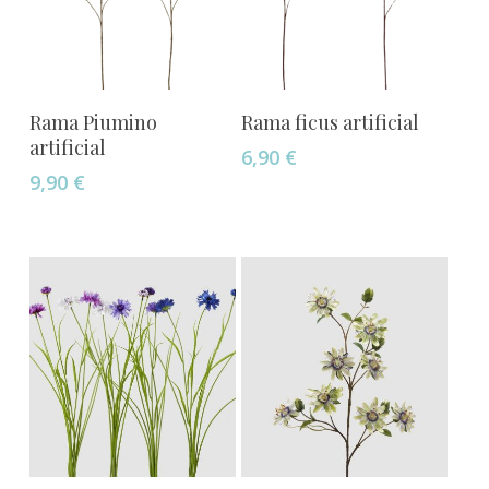
Añadir Al Carrito
Añadir Al Carrito
Rama Piumino
Rama ficus artificial
artificial
6,90
€
9,90
€