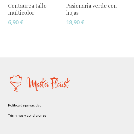
Añadir Al Carrito
Añadir Al Carrito
Centaurea tallo
Pasionaria verde con
multicolor
hojas
6,90
€
18,90
€
Política de privacidad
Términos y condiciones