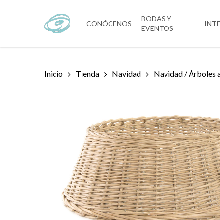
Skip
to
BODAS Y
CONÓCENOS
INT
EVENTOS
main
content
Inicio
Tienda
Navidad
Navidad / Árboles a