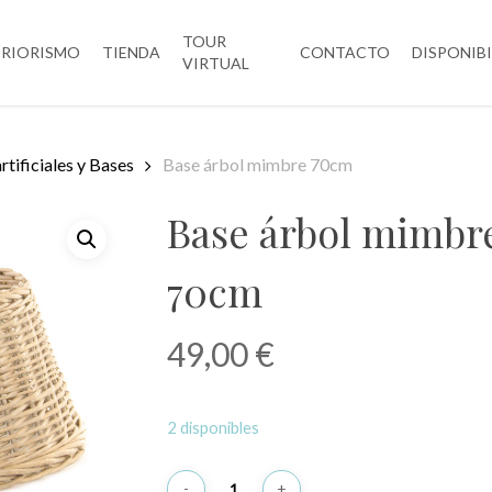
TOUR
ERIORISMO
TIENDA
CONTACTO
DISPONIB
VIRTUAL
rtificiales y Bases
Base árbol mimbre 70cm
Base árbol mimbr
70cm
49,00
€
2 disponibles