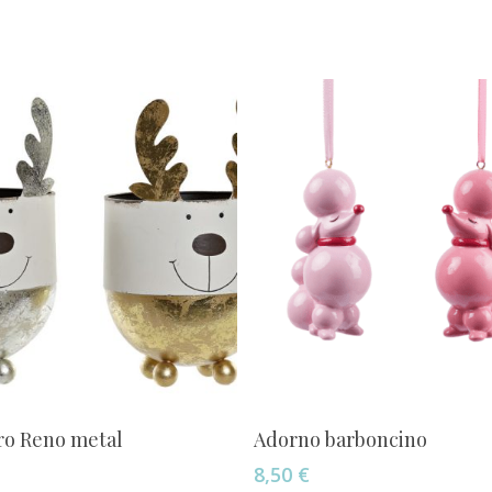
Añadir Al Carrito
Añadir Al Carrito
ro Reno metal
Adorno barboncino
8,50
€