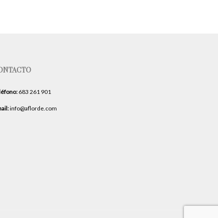
ONTACTO
léfono:
683 261 901
ail:
info@aflorde.com