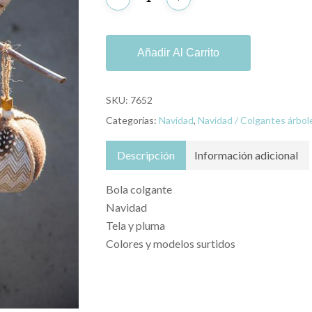
Añadir Al Carrito
SKU:
7652
Categorías:
Navidad
,
Navidad / Colgantes árbol
Descripción
Información adicional
Bola colgante
Navidad
Tela y pluma
Colores y modelos surtidos