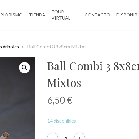
TOUR
ERIORISMO
TIENDA
CONTACTO
DISPONIB
VIRTUAL
s árboles
Ball Combi 3 8x8cm Mixtos
Ball Combi 3 8x8
Mixtos
6,50
€
14 disponibles