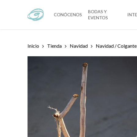
Skip
to
BODAS Y
CONÓCENOS
INT
EVENTOS
main
content
Inicio
Tienda
Navidad
Navidad / Colgante