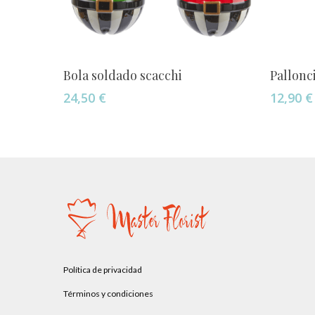
Este
Añadir Al Carrito
Bola soldado scacchi
Pallonc
producto
24,50
€
12,90
€
tiene
múltiples
variantes
Las
opciones
se
pueden
elegir
en
la
Política de privacidad
página
Términos y condiciones
de