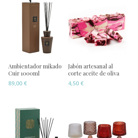
Este
Este
Seleccionar Opciones
Seleccionar Opciones
Ambientador mikado
Jabón artesanal al
producto
producto
Cuir 1000ml
corte aceite de oliva
tiene
tiene
89,00
€
4,50
€
múltiples
múltiples
variantes.
variantes.
Las
Las
opciones
opciones
se
se
pueden
pueden
elegir
elegir