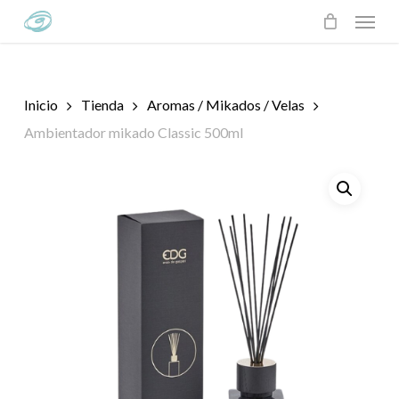
Skip
Menu
to
main
content
Inicio
Tienda
Aromas / Mikados / Velas
Ambientador mikado Classic 500ml