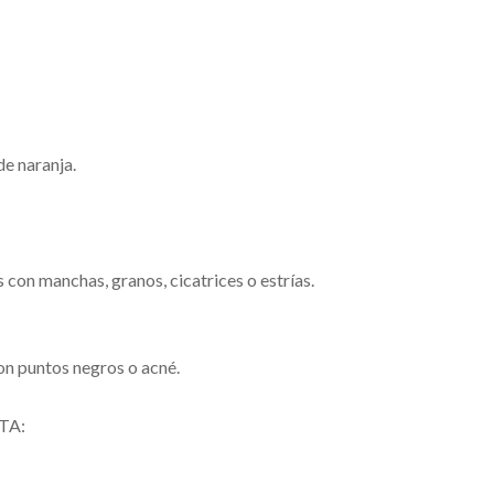
de naranja.
s con manchas, granos, cicatrices o estrías.
on puntos negros o acné.
TA: