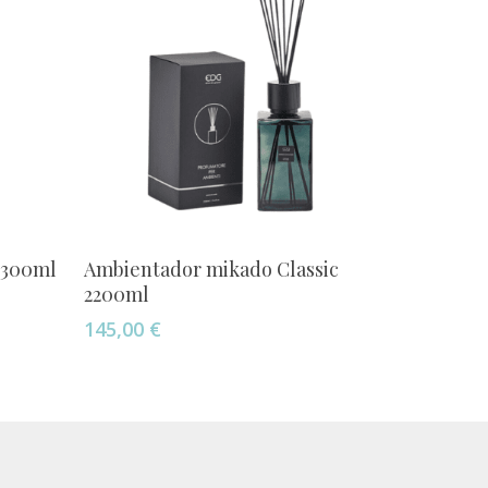
Este
Seleccionar Opciones
 300ml
Ambientador mikado Classic
producto
2200ml
tiene
145,00
€
múltiples
variantes.
Las
opciones
se
pueden