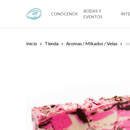
Skip
to
BODAS Y
CONÓCENOS
INT
EVENTOS
main
content
Inicio
Tienda
Aromas / Mikados / Velas
Ja