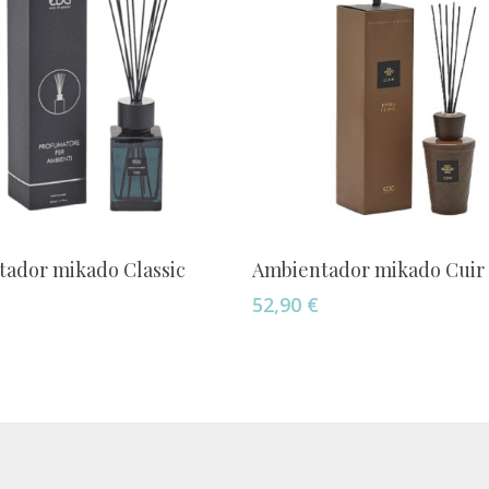
Este
Seleccionar Opciones
Seleccionar Opciones
ador mikado Classic
Ambientador mikado Cuir
producto
52,90
€
tiene
múltiples
.
variantes.
Las
opciones
se
pueden