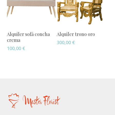
Añadir Al Carrito
Añadir Al Carrito
Alquiler sofá concha
Alquiler trono oro
crema
300,00
€
100,00
€