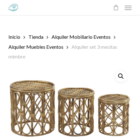
Skip
Menu
to
main
content
Inicio
Tienda
Alquiler Mobiliario Eventos
Alquiler Muebles Eventos
Alquiler set 3 mesitas
mimbre