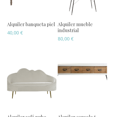
Añadir Al Carrito
Añadir Al Carrito
Alquiler banqueta piel
Alquiler mueble
industrial
40,00
€
80,00
€
Añadir Al Carrito
Añadir Al Carrito
Alquiler sofá nube
Alquiler consola 6