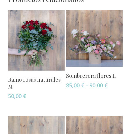
Este
Seleccionar Opciones
Este
Sombrerera flores L
Seleccionar Opciones
producto
Ramo rosas naturales
producto
Rango
85,00
€
-
90,00
€
M
tiene
tiene
de
múltiples
50,00
€
múltiples
precios:
variantes.
desde
variantes.
Las
85,00 €
Las
opciones
hasta
opciones
90,00 €
se
se
pueden