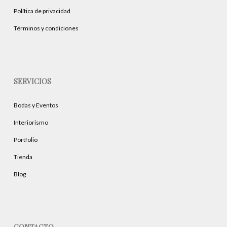
página
página
Política de privacidad
de
de
producto
producto
Términos y condiciones
SERVICIOS
Bodas y Eventos
Interiorismo
Portfolio
Tienda
Blog