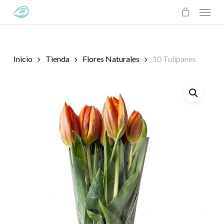
Skip
Menu
to
main
content
Inicio
Tienda
Flores Naturales
10 Tulipanes