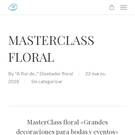
Skip
Menu
to
main
content
MASTERCLASS
FLORAL
By
"A flor de..." Diseñador floral
22 marzo,
2018
Sin categorizar
MasterClass floral «Grandes
decoraciones para bodas y eventos»