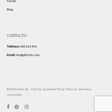
Tienda
Blog
CONTACTO
Teléfono:
683 261 901
Email:
info@aflorde.com
© 2026 A flor de... Florista, diseñador floral. Todos los derechos
reservados.
facebook
pinterest
instagram