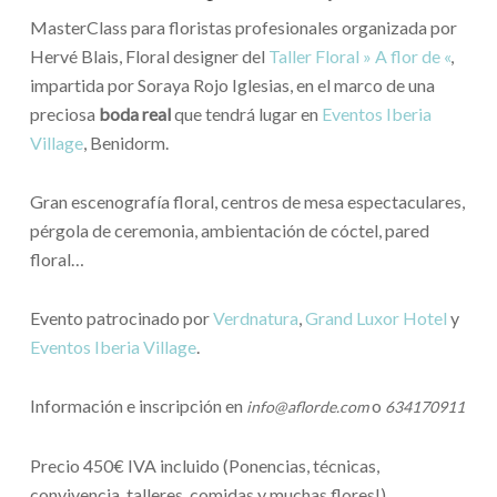
MasterClass para floristas profesionales organizada por
Hervé Blais, Floral designer del
Taller Floral » A flor de «
,
impartida por Soraya Rojo Iglesias, en el marco de una
preciosa
boda real
que tendrá lugar en
Eventos Iberia
Village
, Benidorm.
Gran escenografía floral, centros de mesa espectaculares,
pérgola de ceremonia, ambientación de cóctel, pared
floral…
Evento patrocinado por
Verdnatura
,
Grand Luxor Hotel
y
Eventos Iberia Village
.
Información e inscripción en
o
info@aflorde.com
634170911
Precio 450€ IVA incluido (Ponencias, técnicas,
convivencia, talleres, comidas y muchas flores!)