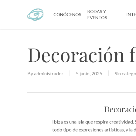
Skip
to
BODAS Y
CONÓCENOS
INT
EVENTOS
main
content
Decoración fl
By
administrador
5 junio, 2025
Sin catego
Decoració
Ibiza es una isla que respira creatividad.
todo tipo de expresiones artísticas, y la 