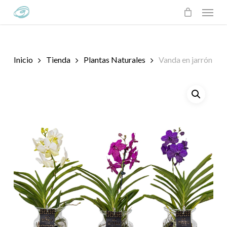
Skip
Menu
to
main
content
Inicio
Tienda
Plantas Naturales
Vanda en jarrón