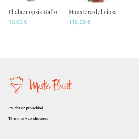
Añadir Al Carrito
Añadir Al Carrito
Phalaenopsis 1tallo
Monstera deliciosa
19,00
€
115,00
€
Política de privacidad
Términos y condiciones