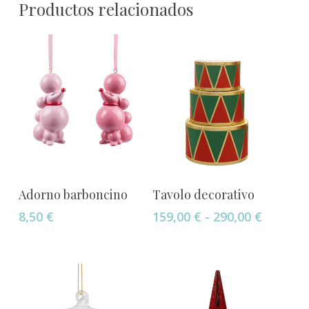
Productos relacionados
Este
Añadir Al Carrito
Seleccionar Opciones
Adorno barboncino
Tavolo decorativo
producto
Rango
8,50
€
159,00
€
-
290,00
€
tiene
de
múltiples
precios:
variantes.
desde
Las
159,00 
opciones
hasta
290,00 
se