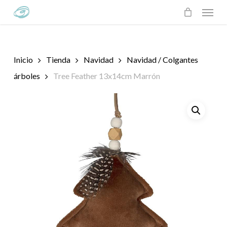
Skip
Menu
to
main
content
Inicio
Tienda
Navidad
Navidad / Colgantes
árboles
Tree Feather 13x14cm Marrón