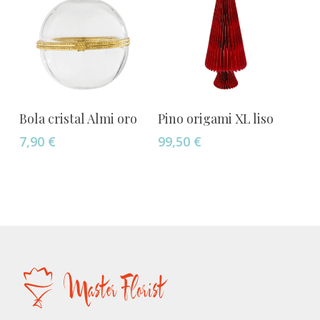
pueden
elegir
en
la
página
de
Añadir Al Carrito
Añadir Al Carrito
Bola cristal Almi oro
Pino origami XL liso
producto
7,90
€
99,50
€