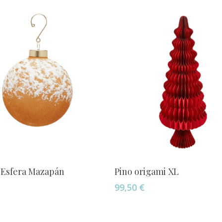
Añadir Al Carrito
Añadir Al Carrito
 Esfera Mazapán
Pino origami XL
99,50
€