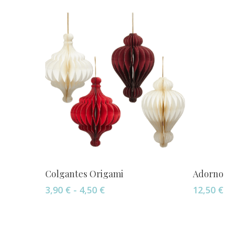
Este
Seleccionar Opciones
Colgantes Origami
Adorno
producto
Rango
3,90
€
-
4,50
€
12,50
€
tiene
de
múltiples
precios:
variantes.
desde