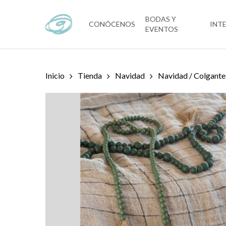
Skip
to
BODAS Y
CONÓCENOS
INT
EVENTOS
main
content
Inicio
Tienda
Navidad
Navidad / Colgante