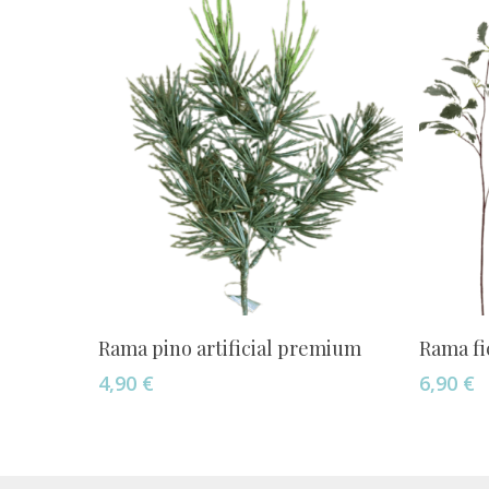
Añadir Al Carrito
Rama pino artificial premium
Rama fic
4,90
€
6,90
€