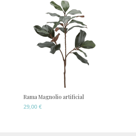
Añadir Al Carrito
Rama Magnolio artificial
29,00
€