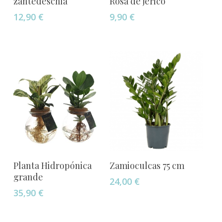
zantedeschia
Rosa de jericó
12,90
€
9,90
€
Añadir Al Carrito
Añadir Al Carrito
Planta Hidropónica
Zamioculcas 75 cm
grande
24,00
€
35,90
€