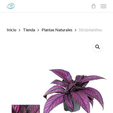
Skip
Menu
to
main
content
Inicio
Tienda
Plantas Naturales
Strobilanthes