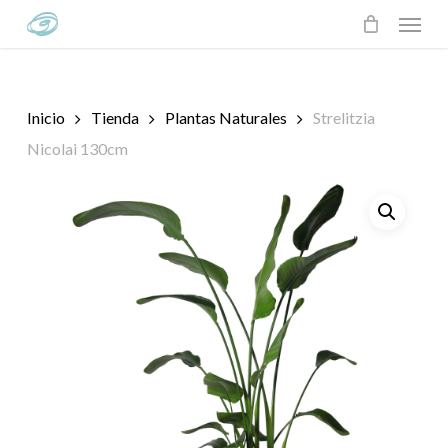
Skip
Menu
to
main
content
Inicio
Tienda
Plantas Naturales
Strelitzia
Nicolai 130cm