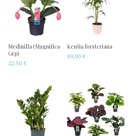
Añadir Al Carrito
Añadir Al Carrito
Medinilla (Magnifica
Kentia forsteriana
Grp)
69,00
€
22,50
€