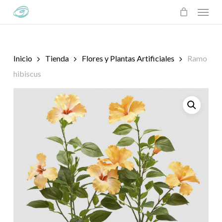
Skip
Menu
to
main
content
Inicio
Tienda
Flores y Plantas Artificiales
Ramo
hibiscus