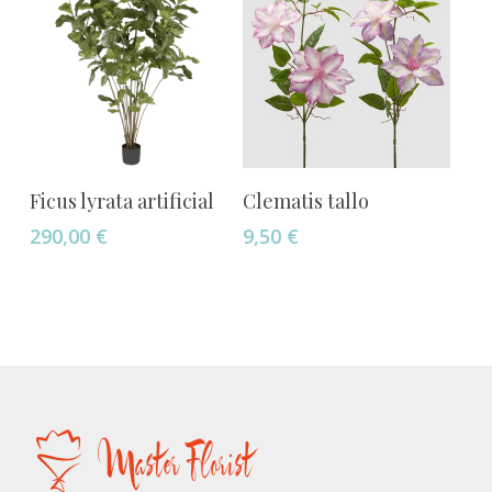
Añadir Al Carrito
Añadir Al Carrito
Ficus lyrata artificial
Clematis tallo
290,00
€
9,50
€