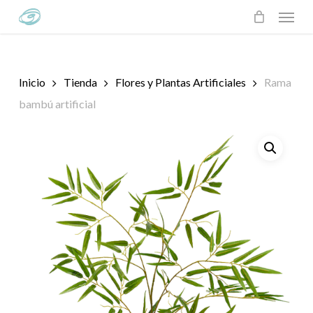
Skip
Menu
to
main
content
Inicio
Tienda
Flores y Plantas Artificiales
Rama
bambú artificial