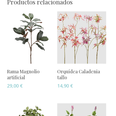
Productos relacionados
Añadir Al Carrito
Añadir Al Carrito
Rama Magnolio
Orquídea Caladenia
artificial
tallo
29,00
€
14,90
€