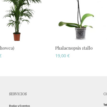
Añadir Al Carrito
Añadir Al Carrito
(howea)
Phalaenopsis 1tallo
€
19,00
€
SERVICIOS
C
Te
Bodas y Eventos