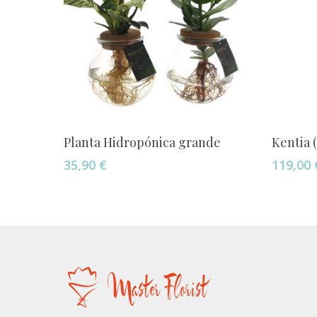
Añadir Al Carrito
Planta Hidropónica grande
Kentia 
35,90
€
119,00