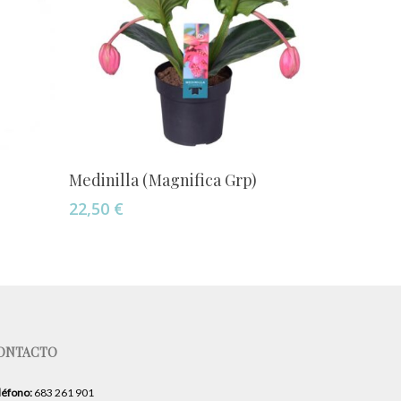
Añadir Al Carrito
Medinilla (Magnifica Grp)
22,50
€
ONTACTO
léfono:
683 261 901