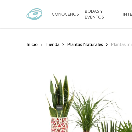
Skip
to
BODAS Y
CONÓCENOS
INT
EVENTOS
main
content
Inicio
Tienda
Plantas Naturales
Plantas m