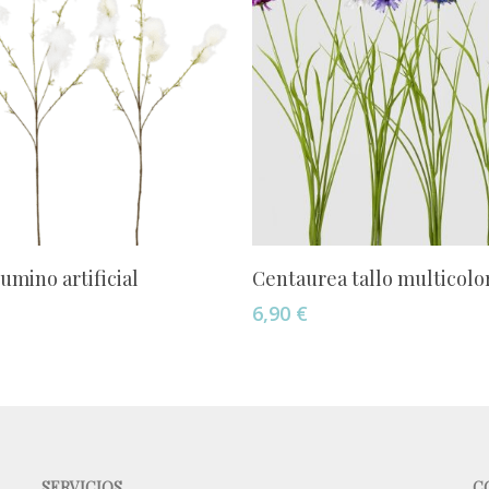
Añadir Al Carrito
Añadir Al Carrito
umino artificial
Centaurea tallo multicolo
6,90
€
SERVICIOS
C