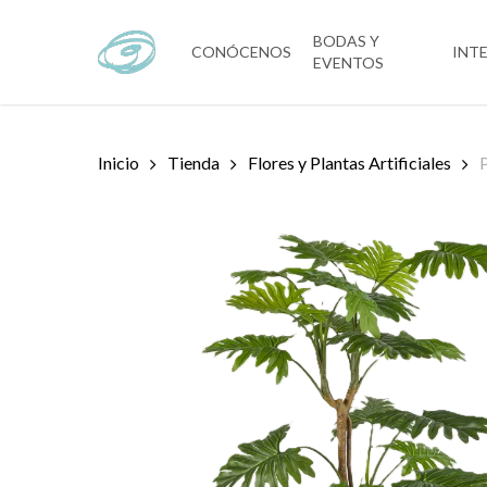
Skip
to
BODAS Y
CONÓCENOS
INT
EVENTOS
main
content
Inicio
Tienda
Flores y Plantas Artificiales
P