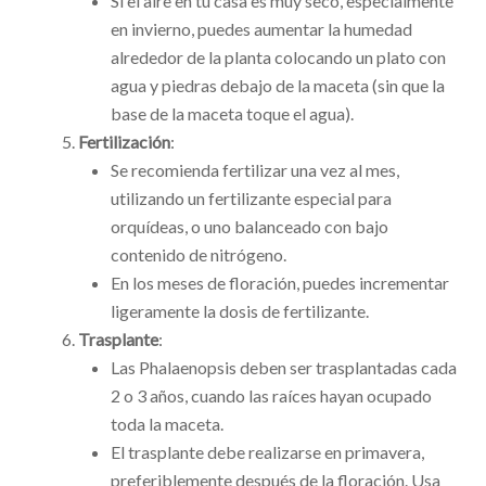
Si el aire en tu casa es muy seco, especialmente
en invierno, puedes aumentar la humedad
alrededor de la planta colocando un plato con
agua y piedras debajo de la maceta (sin que la
base de la maceta toque el agua).
Fertilización
:
Se recomienda fertilizar una vez al mes,
utilizando un fertilizante especial para
orquídeas, o uno balanceado con bajo
contenido de nitrógeno.
En los meses de floración, puedes incrementar
ligeramente la dosis de fertilizante.
Trasplante
:
Las Phalaenopsis deben ser trasplantadas cada
2 o 3 años, cuando las raíces hayan ocupado
toda la maceta.
El trasplante debe realizarse en primavera,
preferiblemente después de la floración. Usa