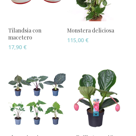
Añadir Al Carrito
Añadir Al Carrito
Tilandsia con
Monstera deliciosa
macetero
115,00
€
17,90
€
Añadir Al Carrito
Añadir Al Carrito