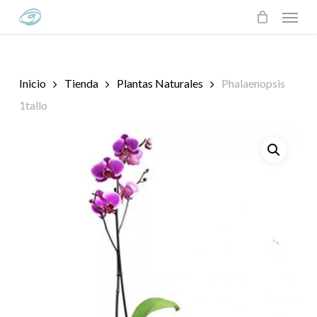
Skip
Menu
to
main
content
Inicio
Tienda
Plantas Naturales
Phalaenopsis
1tallo