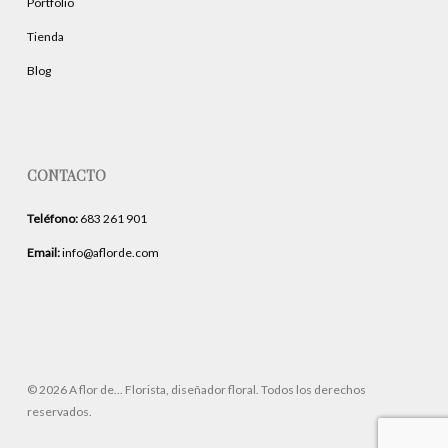
Portfolio
Tienda
Blog
CONTACTO
Teléfono:
683 261 901
Email:
info@aflorde.com
© 2026 A flor de... Florista, diseñador floral. Todos los derechos
reservados.