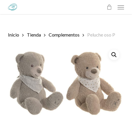
Skip
Menu
to
main
content
Inicio
Tienda
Complementos
Peluche oso P