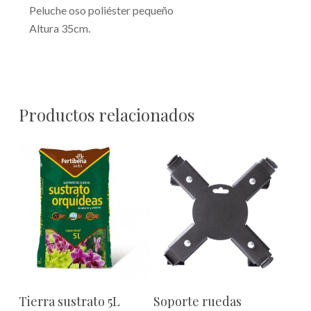
Peluche oso poliéster pequeño
Altura 35cm.
Productos relacionados
Este
Seleccionar Opciones
Añadir Al Carrito
Tierra sustrato 5L
Soporte ruedas
producto