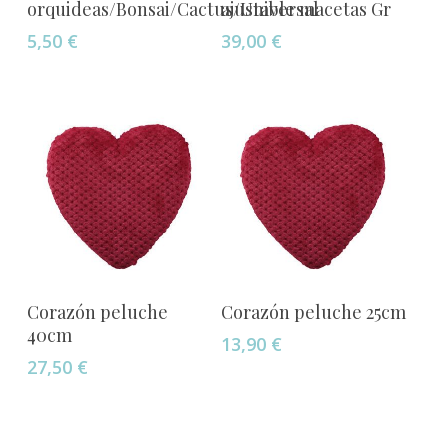
orquideas/Bonsai/Cactus/Universal
ajustable macetas Gr
tiene
5,50
€
39,00
€
múltiples
variantes.
Las
opciones
se
pueden
elegir
en
la
página
Añadir Al Carrito
Añadir Al Carrito
de
Corazón peluche
Corazón peluche 25cm
producto
40cm
13,90
€
27,50
€