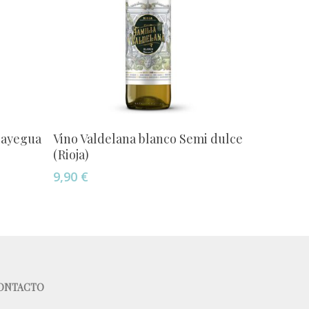
Añadir Al Carrito
layegua
Vino Valdelana blanco Semi dulce
(Rioja)
9,90
€
ONTACTO