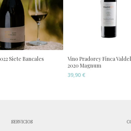
Añadir Al Carrito
Añadir Al Carrito
2022 Siete Bancales
Vino Pradorey Finca Valde
2020 Magnum
39,90
€
SERVICIOS
C