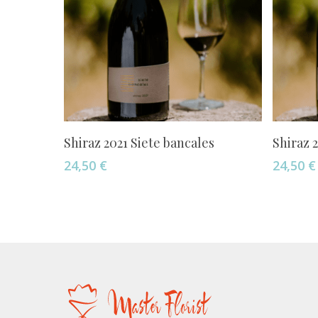
Añadir Al Carrito
Shiraz 2021 Siete bancales
Shiraz 
24,50
€
24,50
€