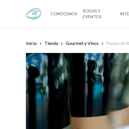
Skip
to
BODAS Y
CONÓCENOS
INT
EVENTOS
main
content
Inicio
Tienda
Gourmet y Vinos
Pasión de 