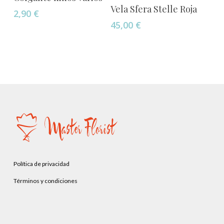
Seleccionar Opciones
Vela Sfera Stelle Roja
2,90
€
producto
45,00
€
tiene
múltiples
variantes.
Las
opciones
se
pueden
elegir
en
la
página
Política de privacidad
de
producto
Términos y condiciones