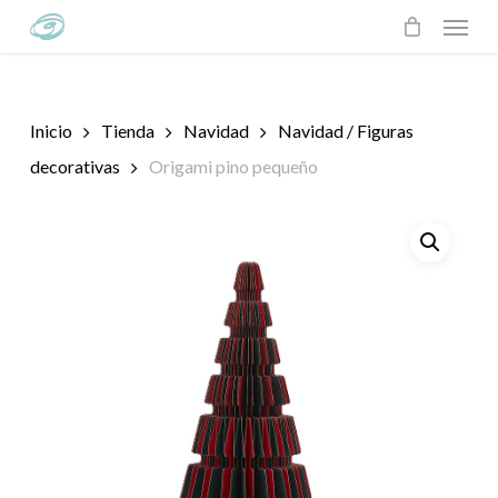
Skip
Menu
to
main
content
Inicio
Tienda
Navidad
Navidad / Figuras
decorativas
Origami pino pequeño