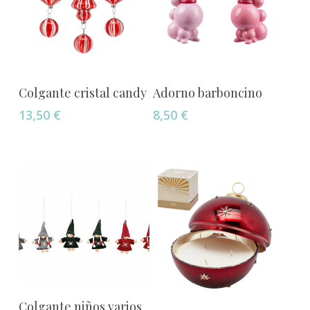
Añadir Al Carrito
Añadir Al Carrito
Colgante cristal candy
Adorno barboncino
13,50
€
8,50
€
Añadir Al Carrito
Colgante niños varios
Este