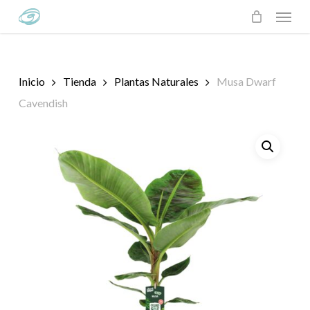
Skip
Menu
to
main
content
Inicio
Tienda
Plantas Naturales
Musa Dwarf
Cavendish