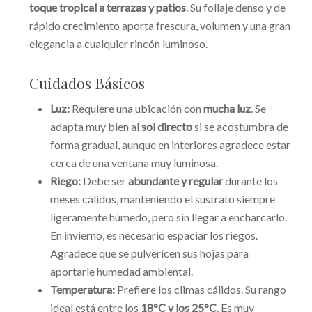
toque tropical a terrazas y patios
. Su follaje denso y de
rápido crecimiento aporta frescura, volumen y una gran
elegancia a cualquier rincón luminoso.
Cuidados Básicos
Luz:
Requiere una ubicación con
mucha luz
. Se
adapta muy bien al
sol directo
si se acostumbra de
forma gradual, aunque en interiores agradece estar
cerca de una ventana muy luminosa.
Riego:
Debe ser
abundante y regular
durante los
meses cálidos, manteniendo el sustrato siempre
ligeramente húmedo, pero sin llegar a encharcarlo.
En invierno, es necesario espaciar los riegos.
Agradece que se pulvericen sus hojas para
aportarle humedad ambiental.
Temperatura:
Prefiere los climas cálidos. Su rango
ideal está entre los
18°C y los 25°C
. Es muy