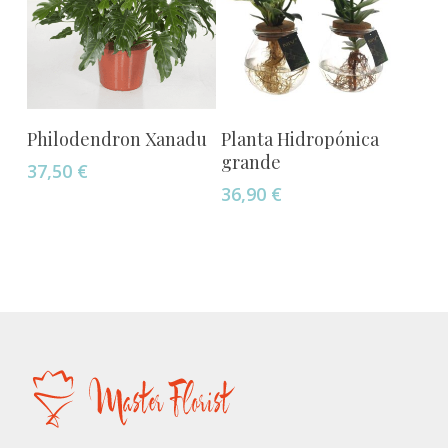
Añadir Al Carrito
Añadir Al Carrito
Philodendron Xanadu
Planta Hidropónica
grande
37,50
€
36,90
€