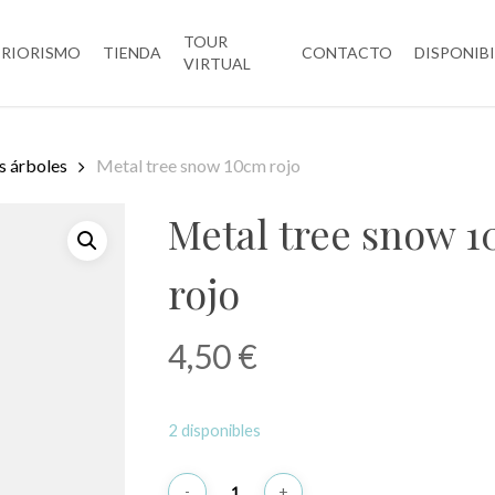
TOUR
ERIORISMO
TIENDA
CONTACTO
DISPONIB
VIRTUAL
s árboles
Metal tree snow 10cm rojo
Metal tree snow 
rojo
4,50
€
2 disponibles