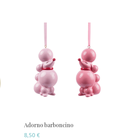
Añadir Al Carrito
Adorno barboncino
8,50
€