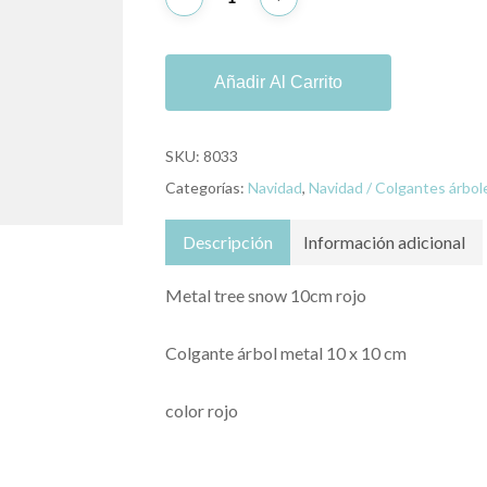
Añadir Al Carrito
SKU:
8033
Categorías:
Navidad
,
Navidad / Colgantes árbol
Descripción
Información adicional
Metal tree snow 10cm rojo
Colgante árbol metal 10 x 10 cm
color rojo