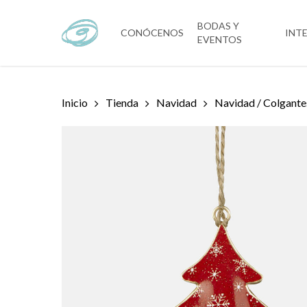
Skip
to
BODAS Y
CONÓCENOS
INT
EVENTOS
main
content
Inicio
Tienda
Navidad
Navidad / Colgante