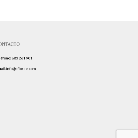
ONTACTO
léfono:
683 261 901
ail:
info@aflorde.com