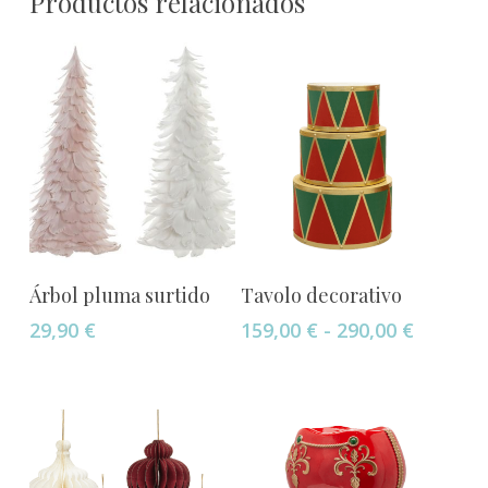
Productos relacionados
Este
Añadir Al Carrito
Seleccionar Opciones
Árbol pluma surtido
Tavolo decorativo
producto
Rango
29,90
€
159,00
€
-
290,00
€
tiene
de
múltiples
precios:
variantes.
desde
Las
159,00 
opciones
hasta
290,00 
se