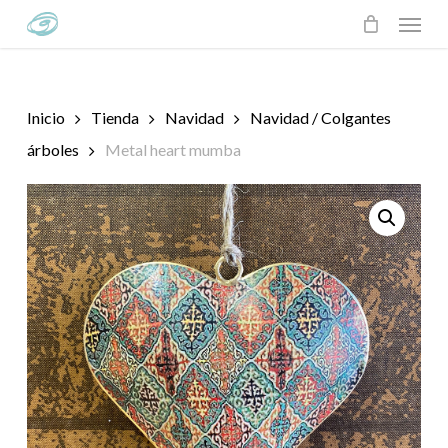
Skip
Menu
to
main
content
Inicio
Tienda
Navidad
Navidad / Colgantes
árboles
Metal heart mumba