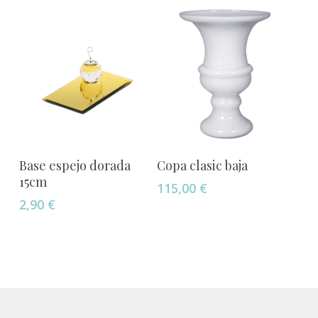
Añadir Al Carrito
Añadir Al Carrito
Base espejo dorada
Copa clasic baja
15cm
115,00
€
2,90
€