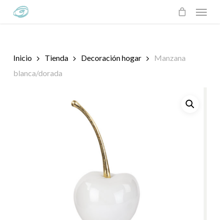
Skip
Menu
to
main
content
Inicio
Tienda
Decoración hogar
Manzana
blanca/dorada