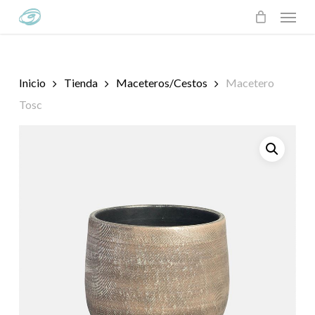
Skip
Menu
to
main
content
Inicio
Tienda
Maceteros/Cestos
Macetero
Tosc