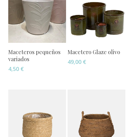
Este
Añadir Al Carrito
Seleccionar Opciones
Maceteros pequeños
Macetero Glaze olivo
producto
variados
49,00
€
tiene
4,50
€
múltiples
variantes.
Las
opciones
se
pueden
elegir
en
la