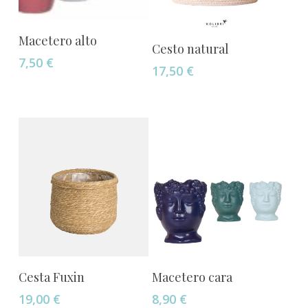
Añadir Al Carrito
Macetero alto
Añadir Al Carrito
Cesto natural
7,50
€
17,50
€
Este
Seleccionar Opciones
Añadir Al Carrito
Cesta Fuxin
Macetero cara
producto
19,00
€
8,90
€
tiene