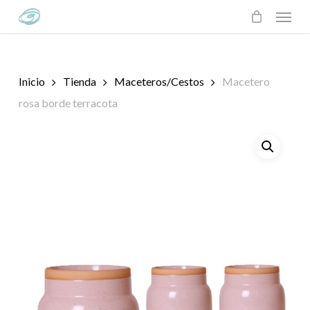
Skip
Menu
to
main
content
Inicio
Tienda
Maceteros/Cestos
Macetero
rosa borde terracota