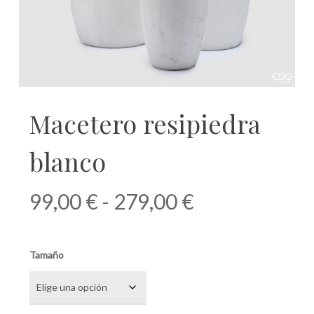
Macetero resipiedra
blanco
Rango
99,00
€
-
279,00
€
de
precios:
Tamaño
desde
99,00 €
hasta