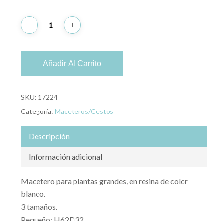
279,00 €
Añadir Al Carrito
SKU:
17224
Categoría:
Maceteros/Cestos
Descripción
Información adicional
Macetero para plantas grandes, en resina de color
blanco.
3 tamaños.
Pequeño: H62D32