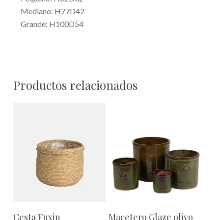
Mediano: H77D42
Grande: H100D54
Productos relacionados
Este
Este
Seleccionar Opciones
Seleccionar Opciones
Cesta Fuxin
Macetero Glaze olivo