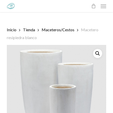
Skip
Menu
to
main
content
Inicio
Tienda
Maceteros/Cestos
Macetero
resipiedra blanco