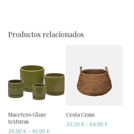
Productos relacionados
Este
Este
Seleccionar Opciones
Seleccionar Opciones
Macetero Glaze
Cesta Cram
producto
producto
texturas
Rango
33,50
€
-
64,90
€
tiene
tiene
de
Rango
39,00
€
-
49,00
€
múltiples
múltiples