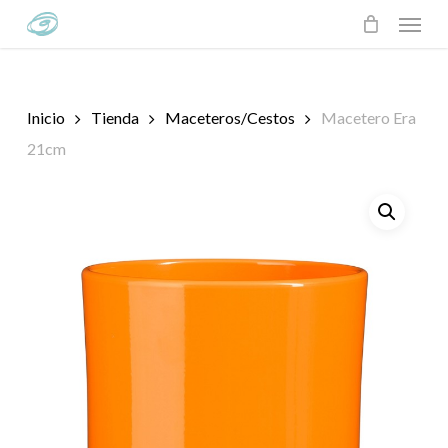
Skip
Menu
to
main
content
Inicio
Tienda
Maceteros/Cestos
Macetero Era
21cm